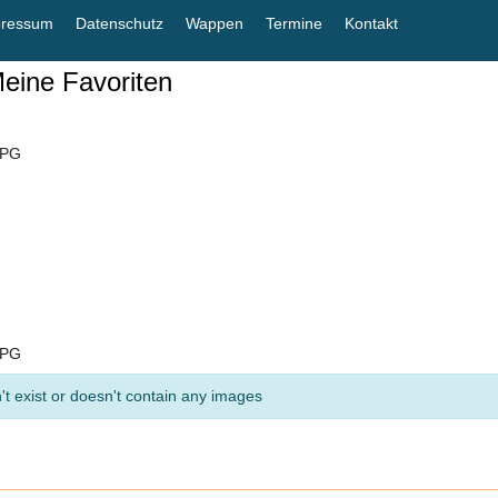
pressum
Datenschutz
Wappen
Termine
Kontakt
Meine Favoriten
't exist or doesn't contain any images
________________________________________________________