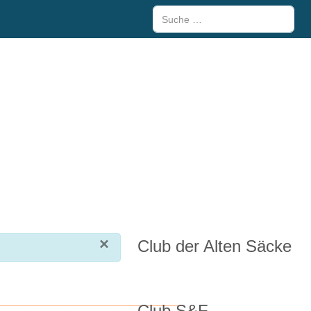
Suchen
×
Club der Alten Säcke
__________________________________
Club S&F