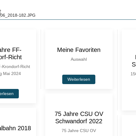
t
ahre FF-
Meine Favoriten
rf-Richt
Auswahl
S
-Krondorf-Richt
ug Mai 2024
15
Weiterlesen
erlesen
75 Jahre CSU OV
Schwandorf 2022
albahn 2018
75 Jahre CSU OV