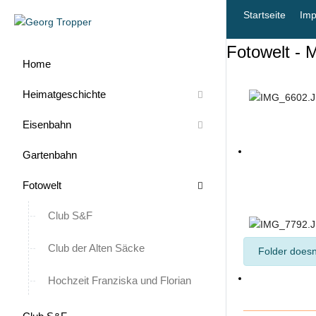
Startseite
Im
Fotowelt - 
Home
Heimatgeschichte
Eisenbahn
Gartenbahn
Fotowelt
Club S&F
Club der Alten Säcke
info
Folder doesn
Hochzeit Franziska und Florian
____________