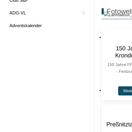
Club S&F
Fotowel
ADG-VL
Adventskalender
150 J
Krondo
150 Jahre FF
- Festz
Weit
Preßnitzt