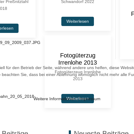
er Preßnitztahl
Schwandorf 2022
018
F
Weiterlesen
erlesen
Fotogüterzug
Irrenlohe 2013
ell für den Betrieb der Seite, während andere uns helfen, diese Websi
Fotogüterzeug Irrenlohe
 beachten Sie, dass bei einer Ablehnung womöglich nicht mehr alle Fun
2013
Weiterlesen
Weitere Informationen
|
Impressum
 Beiträge
Neueste Beiträge