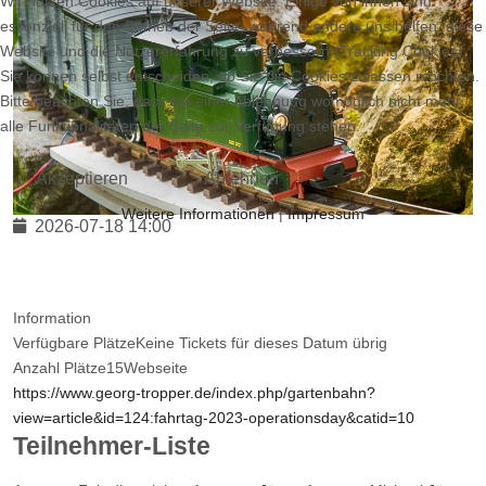
Wir nutzen Cookies auf unserer Website. Einige von ihnen sind
essenziell für den Betrieb der Seite, während andere uns helfen, diese
Website und die Nutzererfahrung zu verbessern (Tracking Cookies).
Sie können selbst entscheiden, ob Sie die Cookies zulassen möchten.
Bitte beachten Sie, dass bei einer Ablehnung womöglich nicht mehr
alle Funktionalitäten der Seite zur Verfügung stehen.
Akzeptieren
Ablehnen
Weitere Informationen
|
Impressum
2026-07-18
14:00
Information
Verfügbare Plätze
Keine Tickets für dieses Datum übrig
Anzahl Plätze
15
Webseite
https://www.georg-tropper.de/index.php/gartenbahn?
view=article&id=124:fahrtag-2023-operationsday&catid=10
Teilnehmer-Liste