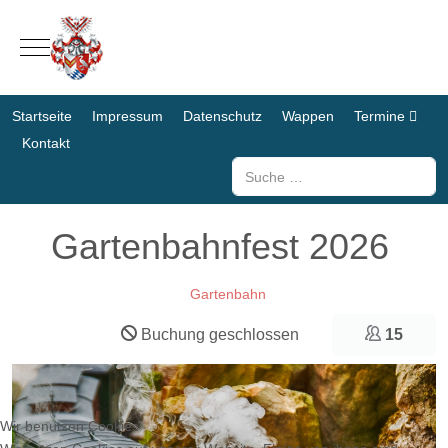
Mobile Menu Toggle
Startseite
Impressum
Datenschutz
Wappen
Termine
Kontakt
Suchen
Gartenbahnfest 2026
Gartenbahn
Buchung geschlossen
15
Wir benutzen Cookies